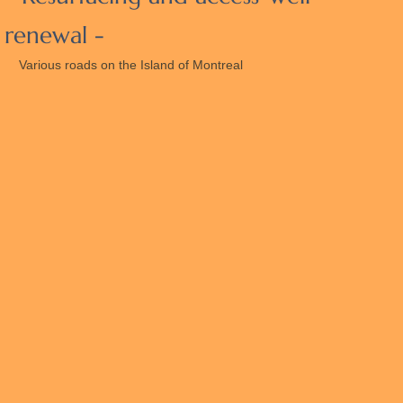
renewal -
Resurfaçage et refection puits d'accès
Various roads on the Island of Montreal
Pont Champlain
Nos Services
Rue St-Denis et Viger 2016