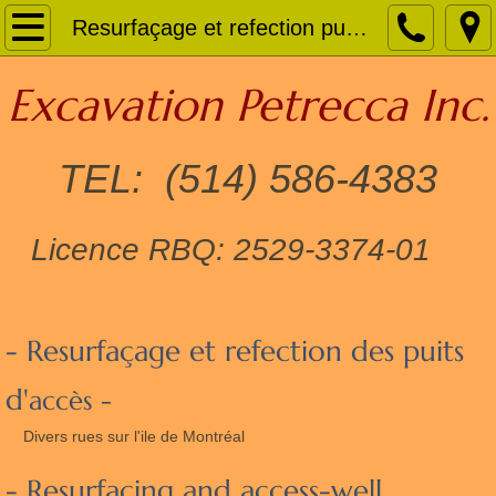
Home
Resurfaçage et refection puits d'accès
NOUVEAUTÉS POUR 2017 !
Excavation Petrecca Inc.
About
TEL: (514) 586-4383
Contact
Licence RBQ: 2529-3374-01
L'année 2016
L'année 2015
- Resurfaçage et refection des puits
Infrastructures Électrique
d'
accès -
BCR - RCC
Divers rues sur l'ile de Montréal
Planage et resurfaçage
- Resurfacing and access-well